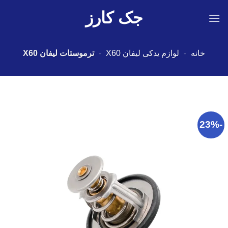
Ski
جک کارز
t
conten
خانه
-
لوازم یدکی لیفان X60
-
ترموستات لیفان X60
-23%