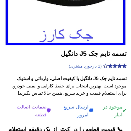
تسمه تایم جک J5 دانگیل
(
1
بازخورد مشتری)
1
امتیازدهی
3.8
از 5
تسمه تایم جک J5 دانگیل با کیفیت اصلی، وارداتی و استوک
در
موجود است. بهترین انتخاب برای حفظ کارایی و ایمنی خودرو.
امتیازدهی
مشتری
برای استعلام قیمت و خرید سریع، همین حالا تماس بگیرید!
موجود در
ارسال سریع
ضمانت اصالت
🛡️
🚚
✔
انبار
امروز
قطعه
📞 قیمت قطعه را در کمتر از یک دقیقه استعلام