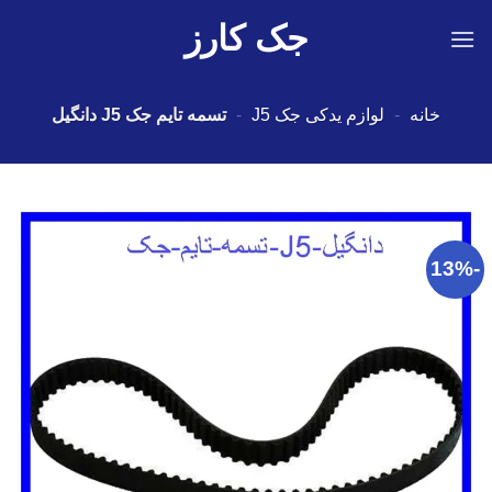
Ski
جک کارز
t
conten
خانه
-
لوازم یدکی جک J5
-
تسمه تایم جک J5 دانگیل
-13%