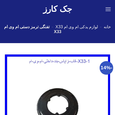
Ski
جک کارز
t
conten
خانه
-
لوازم یدکی ام وی ام X33
-
تفنگی ترمز دستی ام وی ام
X33
-14%