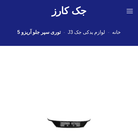
Ski
جک کارز
t
conten
خانه
-
لوازم یدکی جک J3
-
توری سپر جلو آریزو 5