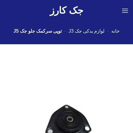
Ski
جک کارز
t
conten
خانه
-
لوازم یدکی جک J3
-
توپی سرکمک جلو جک J5