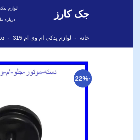
Skip
لوازم یدکی
جک کارز
to
content
درباره ما
خانه
-
لوازم یدکی ام وی ام 315
-
دس
-22%