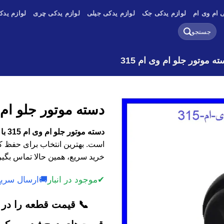
 ام وی ام
لوازم یدکی جک
لوازم یدکی جیلی
لوازم یدکی چری
لوازم یدک
جستجو
برای:
ته موتور جلو ام وی ام 315
دسته موتور جلو ام وی
دسته موتور جلو ام وی ام 315 با کیفیت اصلی، وارداتی و استوک
است. بهترین انتخاب برای حفظ کا
خرید سریع، همین حالا تماس بگیر
✔
موجود در انبار
🚚
ارسال سریع
📞 قیمت قطعه را در ک