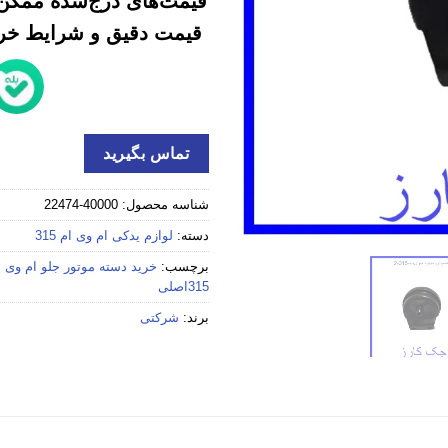
قیمت‌های درج‌شده ممکن 
قیمت دقیق و شرایط خرید
تماس بگیرید
شناسه محصول:
40000-22474
دسته:
لوازم یدکی ام وی ام 315
برچسب:
خرید دسته موتور جلو ام وی ام 315 اس
315اصلی
برند:
شرکتی