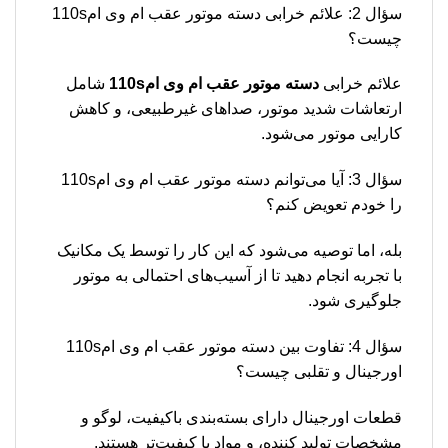
سؤال 2: علائم خرابی دسته موتور عقب ام وی ام110s
چیست؟
علائم خرابی
دسته موتور عقب ام وی ام110s
شامل
ارتعاشات شدید موتور، صداهای غیرطبیعی، و کاهش
کارایی موتور می‌شود.
سؤال 3: آیا می‌توانم دسته موتور عقب ام وی ام110s
را خودم تعویض کنم؟
بله، اما توصیه می‌شود که این کار را توسط یک مکانیک
با تجربه انجام دهید تا از آسیب‌های احتمالی به موتور
جلوگیری شود.
سؤال 4: تفاوت بین دسته موتور عقب ام وی ام110s
اورجینال و تقلبی چیست؟
قطعات اورجینال دارای بسته‌بندی باکیفیت، لوگو و
مشخصات تولید کننده، و مواد با کیفیت‌تر هستند.