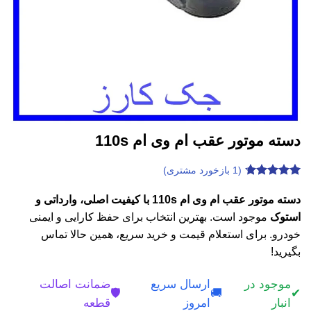
دسته موتور عقب ام وی ام 110s
(
1
بازخورد مشتری)
1
امتیازدهی
4.7
از 5
دسته موتور عقب ام وی ام 110s با کیفیت اصلی، وارداتی و
در
استوک
موجود است. بهترین انتخاب برای حفظ کارایی و ایمنی
امتیازدهی
مشتری
خودرو. برای استعلام قیمت و خرید سریع، همین حالا تماس
بگیرید!
موجود در
ارسال سریع
ضمانت اصالت
🛡️
🚚
✔
انبار
امروز
قطعه