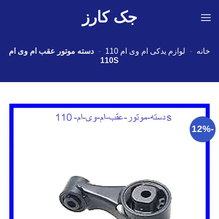
Ski
جک کارز
t
conten
خانه
-
لوازم یدکی ام وی ام 110
-
دسته موتور عقب ام وی ام
110S
-12%