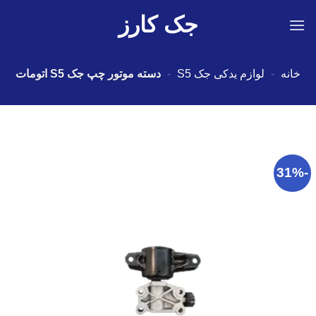
Ski
جک کارز
t
conten
خانه
-
لوازم یدکی جک S5
-
دسته موتور چپ جک S5 اتومات
-31%