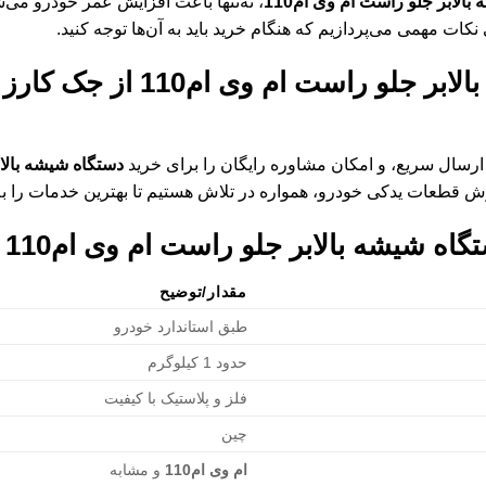
الابر جلو راست ام وی ام110
، نه‌تنها باعث افزایش عمر خودرو می‌ش
ات مهمی می‌پردازیم که هنگام خرید باید به آن‌ها توجه کنید.
لابر جلو راست ام وی ام110
از جک کارز 
سال سریع، و امکان مشاوره رایگان را برای خرید
دستگاه شیشه بالابر
روش قطعات یدکی خودرو، همواره در تلاش هستیم تا بهترین خدمات را به 
گاه شیشه بالابر جلو راست ام وی ام110
مقدار/توضیح
طبق استاندارد خودرو
حدود 1 کیلوگرم
فلز و پلاستیک با کیفیت
چین
ام وی ام110
و مشابه