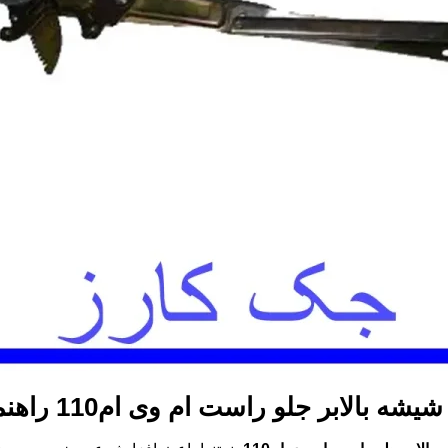
یشه بالابر جلو راست ام وی ام110
راهنم