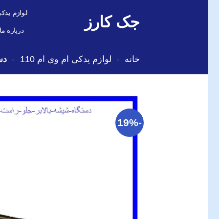
Skip
لوازم یدکی
جک کارز
to
content
درباره ما
خانه
-
لوازم یدکی ام وی ام 110
-
دس
-19%