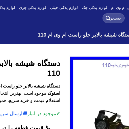
 ام وی ام
لوازم یدکی جک
لوازم یدکی جیلی
لوازم یدکی چری
لوازم یدک
جستجو
برای:
تگاه شیشه بالابر جلو راست ام وی ام 110
دستگاه شیشه بالاب
110
استوک
موجود است. بهترین انتخاب
استعلام قیمت و خرید سریع، همین
✔
موجود در انبار
🚚
ارسال سریع
📞 قیمت قطعه را در ک