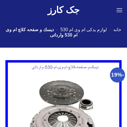
Ski
جک کارز
t
conten
خانه
-
لوازم یدکی ام وی ام 530
-
دیسك و صفحه کلاچ ام وی
ام 530 وارداتی
-19%