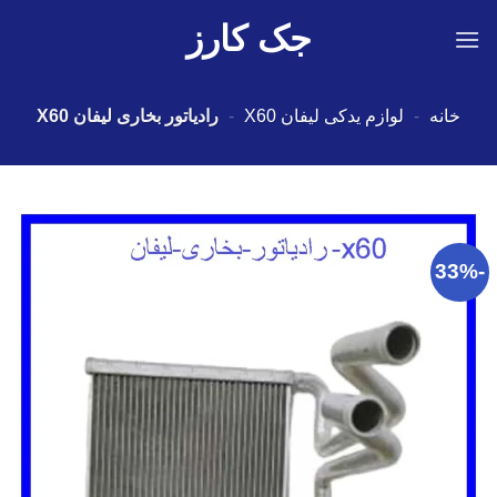
Ski
جک کارز
t
conten
خانه
-
لوازم یدکی لیفان X60
-
رادیاتور بخاری لیفان X60
-33%