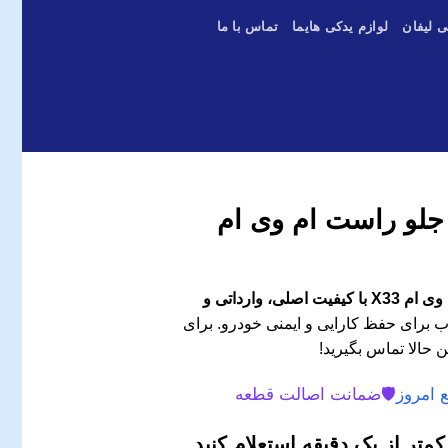
ی لیفان
لوازم یدکی هایما
تماس با ما
AB چرخ جلو راست ام وی ام
سنسور ABS چرخ جلو راست ام وی ام X33 با کیفیت اصلی، وارداتی و
 برای حفظ کارایی و ایمنی خودرو. برای
 حالا تماس بگیرید!
 امروز
🛡️
ضمانت اصالت قطعه
متر از یک دقیقه استعلام کنید