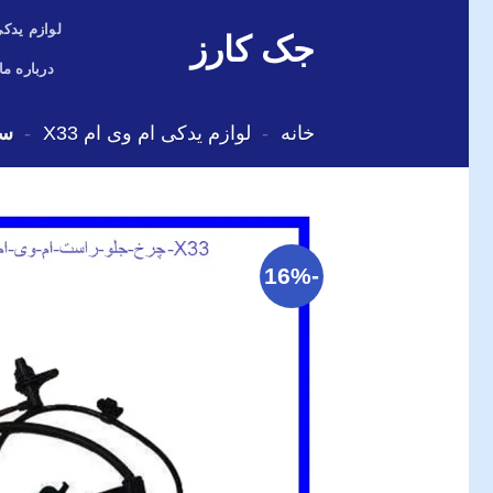
Skip
لوازم یدکی
جک کارز
to
content
درباره ما
خانه
-
لوازم یدکی ام وی ام X33
-
سنسور BS
-16%