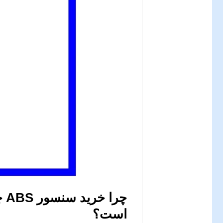
چرا خرید
سنسور ABS چرخ جلو راست ام وی ام X33
است؟