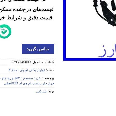
قیمت‌های درج‌شده ممکن 
قیمت دقیق و شرایط خرید
تماس بگیرید
شناسه محصول:
40000-22930
دسته:
لوازم یدکی ام وی ام X33
برچسب:
خرید سنسور ABS چرخ جلو راست ام وی ام X33 استوک
چرخ جلو راست ام وی ام X33اصلی
برند:
شرکتی