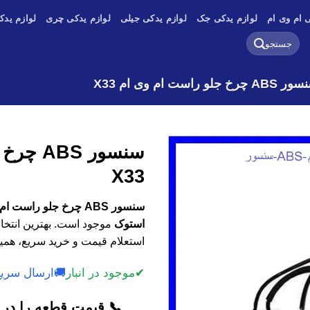
 ام وی ام
لوازم یدکی جک
لوازم یدکی جیلی
لوازم یدکی چری
لوازم یدک
جستجو
برای:
A چرخ جلو راست ام وی ام X33
سنسور S
X33
استوک
موجود است. بهترین انتخاب
استعلام قیمت و خرید سریع، همین
✔
موجود در انبار
🚚
ارسال سریع
📞 قیمت قطعه را در ک