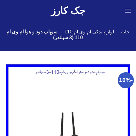
Ski
جک کارز
t
conten
خانه
-
لوازم یدکی ام وی ام 110
-
سوپاپ دود و هوا ام وی ام
110 (3 سیلندر)
-10%