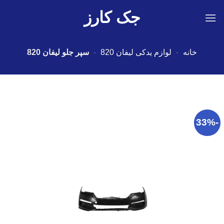
Ski
جک کارز
t
conten
خانه
-
لوازم یدکی لیفان 820
-
سپر جلو لیفان 820
-33%