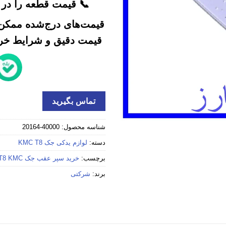
📞 قیمت قطعه را در ک
قیمت‌های درج‌شده ممکن 
قیمت دقیق و شرایط خرید
تماس بگیرید
شناسه محصول:
40000-20164
دسته:
لوازم یدکی جک KMC T8
برچسب:
خرید سپر عقب جک T8 KMC استوک
برند:
شرکتی