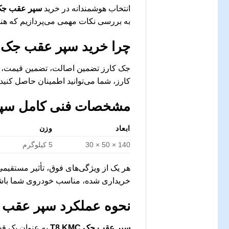
انتخاب هوشمندانه در خرید
سپر عقب جک  KMC
به بررسی نکات مهمی می‌پردازیم که هنگام
چرا خرید
سپر عقب جک T8 KMC
جک کارز تضمین اصالت، تضمین قیمت، ار
کارز، شما می‌توانید اطمینان حاصل کنی
مشخصات فنی کامل
سپر 
ابعاد
وزن
140 × 50 × 30
5 کیلوگرم
هر یک از ویژگی‌های فوق، تأثیر مستقیم
خریداری شده، مناسب خودروی شما باش
نحوه عملکرد
سپر عقب جک C
سپر عقب جک T8 KMC
به عنوان یک قط