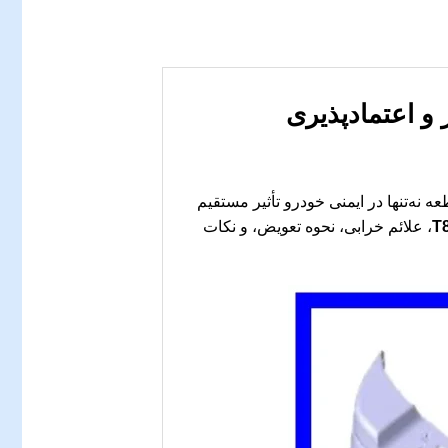
ی دارندگان خودروهای جک T8 KMC است. این قطعه نه‌تنها در ایمنی خودرو تأثیر مستقیم
، علائم خرابی، نحوه تعویض، و نکات