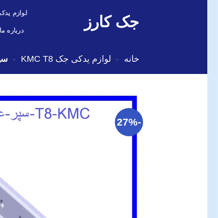
Skip
لوازم یدکی
جک کارز
to
content
درباره ما
خانه
-
لوازم یدکی جک KMC T8
-
سپر
-27%