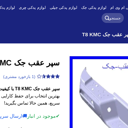
 ام وی ام
لوازم یدکی جک
لوازم یدکی جیلی
لوازم یدکی چری
لوازم یدک
جستجو
برای:
 عقب جک T8 KMC
سپر عقب جک T8 KMC
(
1
بازخورد مشتری)
1
امتیازدهی
3.5
از 5
سپر عقب جک T8 KMC با کیفیت اصلی، وارداتی و استوک
در
بهترین انتخاب برای حفظ کارایی 
امتیازدهی
مشتری
سریع، همین حالا تماس بگیرید!
✔
موجود در انبار
🚚
ارسال سریع