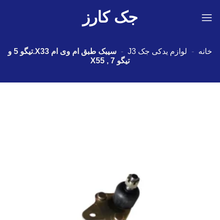
Ski
جک کارز
t
conten
خانه
-
لوازم یدکی جک J3
-
سیبک طبق ام وی ام X33.تیگو 5 و
تیگو 7 , X55