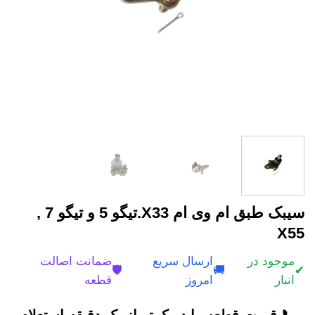
سیبک طبق ام وی ام X33.تیگو 5 و تیگو 7 ,
X55
موجود در
ارسال سریع
ضمانت اصالت
🛡️
🚚
✔
انبار
امروز
قطعه
📞 قیمت قطعه را در کمتر از یک دقیقه استعلام