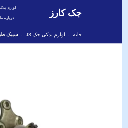
Skip
لوازم یدکی
جک کارز
to
content
درباره ما
خانه
-
لوازم یدکی جک J3
-
سیبک طبق ج