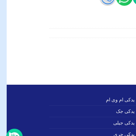
 یدکی ام وی ام
 یدکی جک
 یدکی جیلی
 یدکی چری