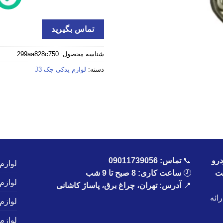
تماس بگیرید
شناسه محصول:
299aa828c750
دسته:
لوازم یدکی جک J3
رو
📞
تماس:
09011739056
لوازم
یت
🕗
ساعت کاری: 8 صبح تا 9 شب
لوازم
📍
آدرس: تهران، چراغ برق، پاساژ کاشانی
ائه
لوازم
لوازم