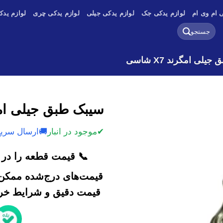
 ام وی ام
لوازم یدکی جک
لوازم یدکی جیلی
لوازم یدکی چری
لوازم یدک
جستجو
برای:
یلی امگرند X7 شاسی
سیبک طبق جیلی امگرند 7
✔
موجود در انبار
🚚
ارسال سریع
📞 قیمت قطعه را در ک
قیمت‌های درج‌شده ممکن 
قیمت دقیق و شرایط خرید