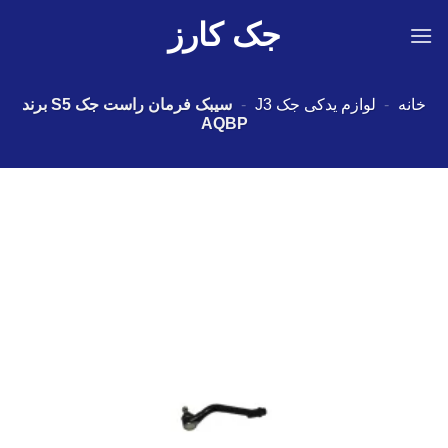
Ski
جک کارز
t
conten
خانه
-
لوازم یدکی جک J3
-
سیبک فرمان راست جک S5 برند
AQBP