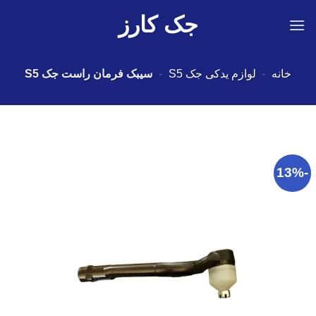
Ski
جک کارز
t
conten
خانه
-
لوازم یدکی جک S5
-
سیبک فرمان راست جک S5
-13%