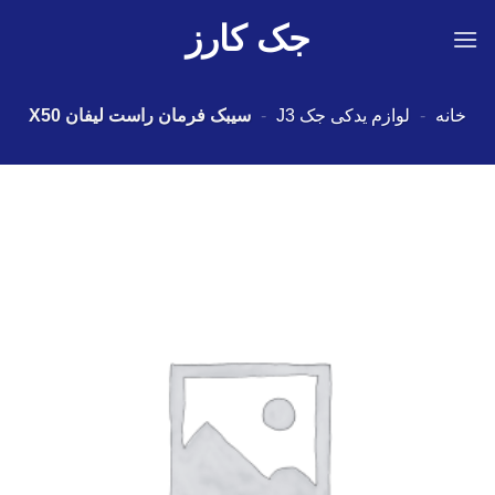
Ski
جک کارز
t
conten
خانه
-
لوازم یدکی جک J3
-
سیبک فرمان راست لیفان X50