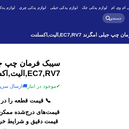
 ام وی ام
لوازم یدکی جک
لوازم یدکی جیلی
لوازم یدکی چری
لوازم یدک
جستجو
برای:
 جیلی امگرند EC7,RV7,الیت,اکسلنت
سیبک فرمان چپ جی
EC7,RV7,الیت,اکسلنت
✔
موجود در انبار
🚚
ارسال سریع
📞 قیمت قطعه را در ک
قیمت‌های درج‌شده ممکن 
قیمت دقیق و شرایط خرید