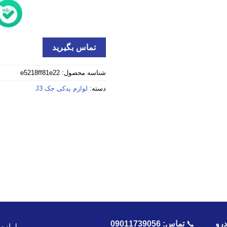
تماس بگیرید
شناسه محصول:
e5218ff81e22
دسته:
لوازم یدکی جک J3
رو
📞
تماس:
09011739056
لوازم