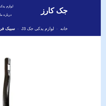
Skip
لوازم یدکی
جک کارز
to
content
درباره ما
خانه
-
لوازم یدکی جک J3
-
سیبک فرمان چپ