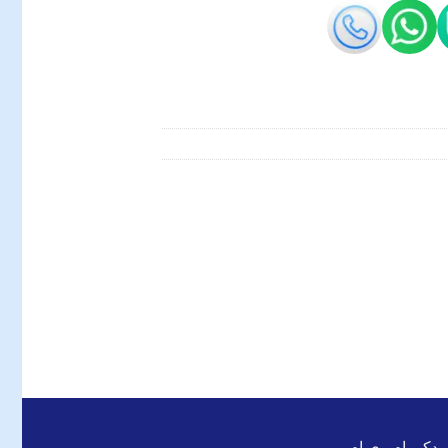
 یدکی ام وی ام