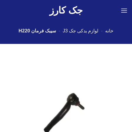
Ski
جک کارز
t
conten
خانه
-
لوازم یدکی جک J3
-
سیبک فرمان H220