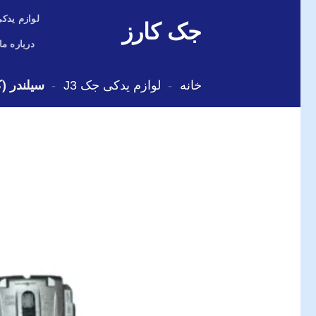
Skip
لوازم یدکی
جک کارز
to
content
درباره ما
خانه
-
لوازم یدکی جک J3
-
سیلندر (کا