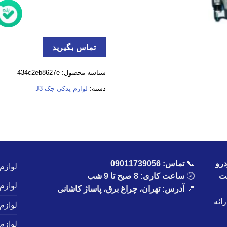
تماس بگیرید
شناسه محصول:
434c2eb8627e
دسته:
لوازم یدکی جک J3
رو
📞
تماس:
09011739056
لوازم
یت
🕗
ساعت کاری: 8 صبح تا 9 شب
لوازم
📍
آدرس: تهران، چراغ برق، پاساژ کاشانی
ائه
لوازم
لوازم