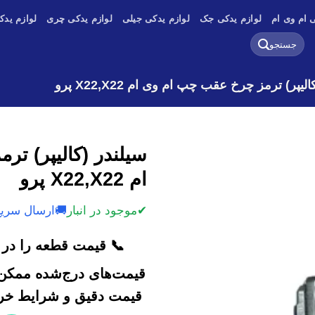
 ام وی ام
لوازم یدکی جک
لوازم یدکی جیلی
لوازم یدکی چری
لوازم یدک
جستجو
برای:
لیپر) ترمز چرخ عقب چپ ام وی ام X22,X22 پرو
سیلندر (کالیپر) ت
ام X22,X22 پرو
✔
موجود در انبار
🚚
ارسال سریع
📞 قیمت قطعه را در ک
قیمت‌های درج‌شده ممکن 
قیمت دقیق و شرایط خرید