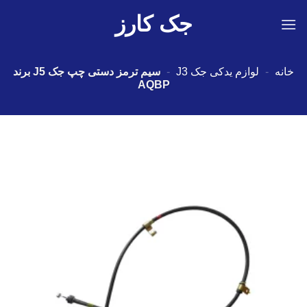
Ski
جک کارز
t
conten
خانه
-
لوازم یدکی جک J3
-
سیم ترمز دستی چپ جک J5 برند
AQBP