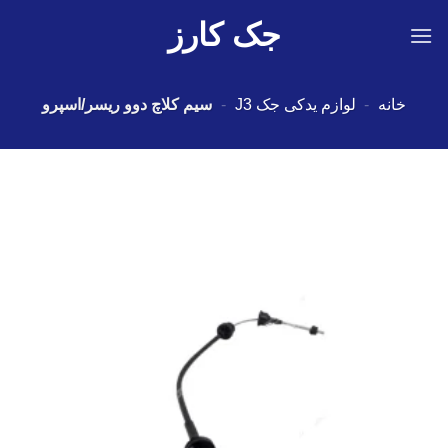
Ski
جک کارز
t
conten
خانه
-
لوازم یدکی جک J3
-
سیم کلاچ دوو ریسر/اسپرو