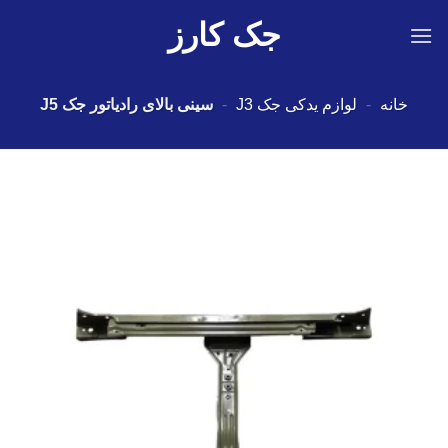
Ski
جک کارز
t
conten
خانه
-
لوازم یدکی جک J3
-
سینی بالای رادیاتور جک J5