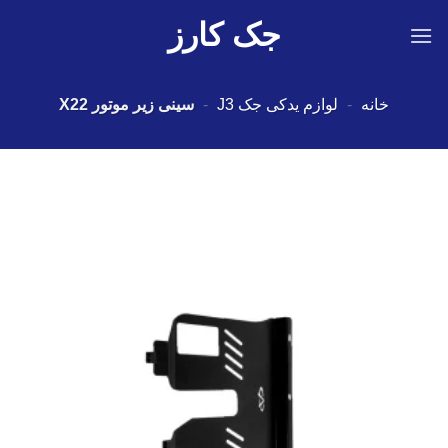
Ski
جک کارز
t
conten
خانه
-
لوازم یدکی جک J3
-
سینی زیر موتور X22