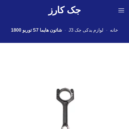
Ski
جک کارز
t
conten
خانه
-
لوازم یدکی جک J3
-
شاتون هایما S7 توربو 1800