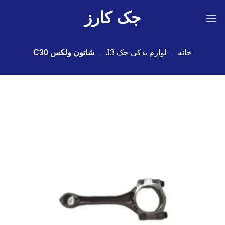
Ski
جک کارز
t
conten
خانه
-
لوازم یدکی جک J3
-
شاتون ولکس C30