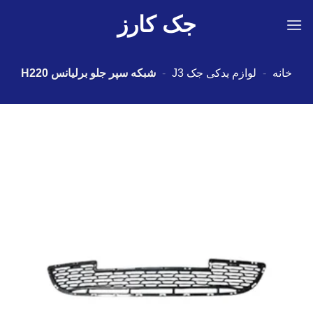
Ski
جک کارز
t
conten
خانه
-
لوازم یدکی جک J3
-
شبکه سپر جلو برلیانس H220