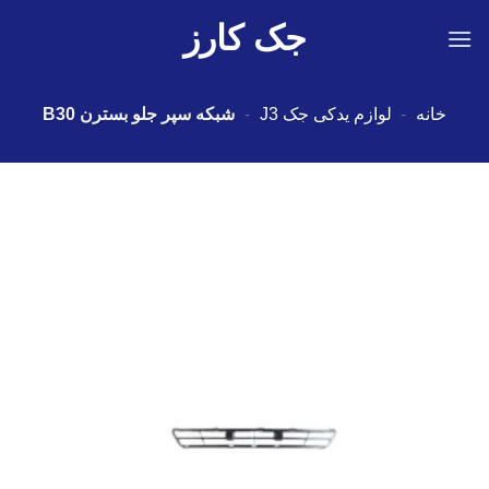
Ski
جک کارز
t
conten
خانه
-
لوازم یدکی جک J3
-
شبکه سپر جلو بسترن B30