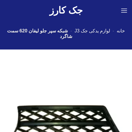
Ski
جک کارز
t
conten
خانه
-
لوازم یدکی جک J3
-
شبکه سپر جلو لیفان 620 سمت
شاگرد