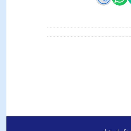
 یدکی ام وی ام