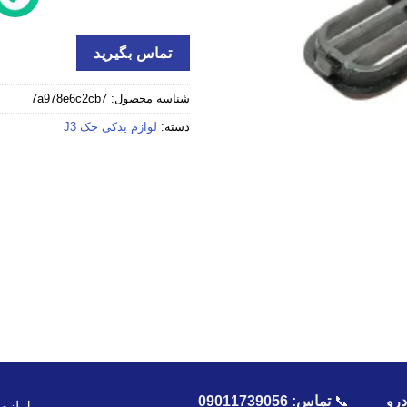
تماس بگیرید
شناسه محصول:
7a978e6c2cb7
دسته:
لوازم یدکی جک J3
رو
📞
تماس:
09011739056
لوازم