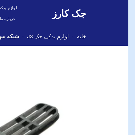
Skip
لوازم یدکی
جک کارز
to
content
درباره ما
خانه
-
لوازم یدکی جک J3
-
شبکه سپر ج