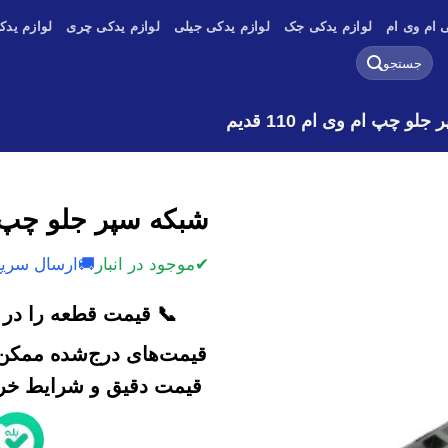
 ام وی ام
لوازم یدکی جک
لوازم یدکی جیلی
لوازم یدکی چری
لوازم یدک
جستجو
برای:
لو چپ ام وی ام 110 قدیم
شبکه سپر جلو چپ ام وی
✔
موجود در انبار
🚚
ارسال سریع
📞 قیمت قطعه را در ک
قیمت‌های درج‌شده ممکن 
قیمت دقیق و شرایط خرید