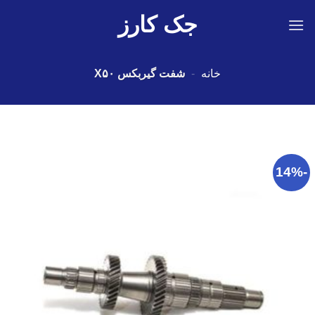
Ski
جک کارز
t
conten
خانه
-
شفت گیربکس X۵۰
-14%