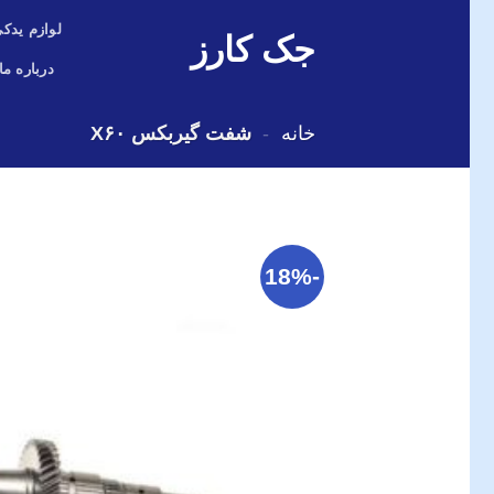
Skip
لوازم یدکی
جک کارز
to
content
درباره ما
خانه
-
شفت گیربکس X۶۰
-18%