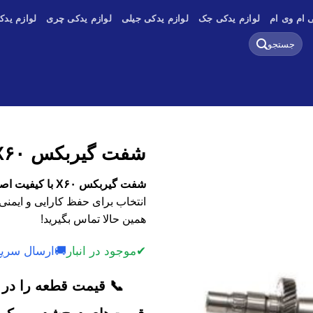
 ام وی ام
لوازم یدکی جک
لوازم یدکی جیلی
لوازم یدکی چری
لوازم یدک
جستجو
برای:
شفت گیربکس X۶۰
شفت گیربکس X۶۰ با کیفیت اصلی، وارداتی و استوک
انتخاب برای حفظ کارایی و ایمنی
همین حالا تماس بگیرید!
✔
موجود در انبار
🚚
ارسال سریع
📞 قیمت قطعه را در ک