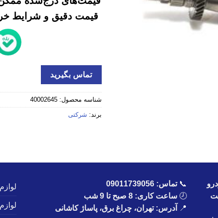
قیمت‌های درج‌شده ممکن 
قیمت دقیق و شرایط خرید
تماس بگیرید
شناسه محصول:
40002645
برند:
شرکتی
رو
📞
تماس:
09011739056
لوازم
یت
🕗
ساعت کاری: 8 صبح تا 9 شب
لوازم
📍
آدرس: تهران، چراغ برق، پاساژ کاشانی