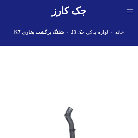
Ski
جک کارز
t
conten
خانه
-
لوازم یدکی جک J3
-
شلنگ برگشت بخاری K7