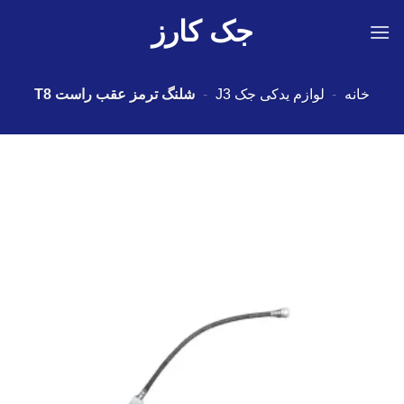
Ski
جک کارز
t
conten
خانه
-
لوازم یدکی جک J3
-
شلنگ ترمز عقب راست T8