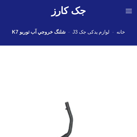
Ski
جک کارز
t
conten
خانه
-
لوازم یدکی جک J3
-
شلنگ خروجي آب توربو K7