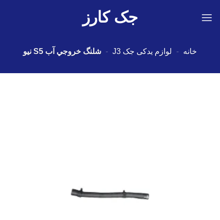
Ski
جک کارز
t
conten
خانه
-
لوازم یدکی جک J3
-
شلنگ خروجي آب S5 نیو