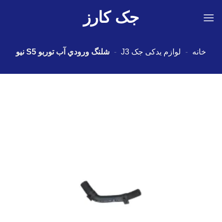
Ski
جک کارز
t
conten
خانه
-
لوازم یدکی جک J3
-
شلنگ ورودي آب توربو S5 نیو