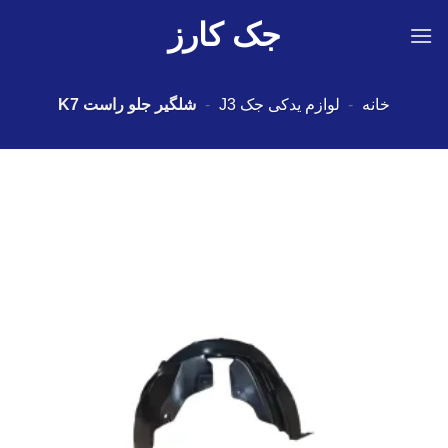
Ski
جک کارز
t
conten
خانه
-
لوازم یدکی جک J3
-
شلگير جلو راست K7