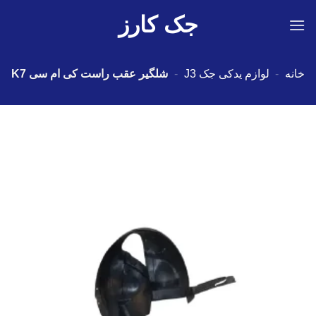
Ski
جک کارز
t
conten
خانه
-
لوازم یدکی جک J3
-
شلگير عقب راست کی ام سی K7