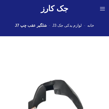
Ski
جک کارز
t
conten
خانه
-
لوازم یدکی جک J3
-
شلگير عقب چپ J7