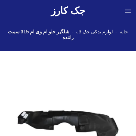
Ski
جک کارز
t
conten
خانه
-
لوازم یدکی جک J3
-
شلگیر جلو ام وی ام 315 سمت
راننده