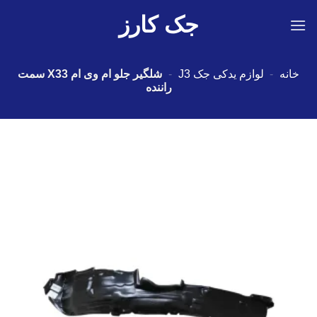
Ski
جک کارز
t
conten
خانه
-
لوازم یدکی جک J3
-
شلگیر جلو ام وی ام X33 سمت
راننده