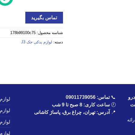
تماس بگیرید
شناسه محصول:
178b99100c75
دسته:
لوازم یدکی جک J3
رو
📞
تماس:
09011739056
لوازم
یت
🕗
ساعت کاری: 8 صبح تا 9 شب
لوازم
📍
آدرس: تهران، چراغ برق، پاساژ کاشانی
ائه
لوازم
لوازم