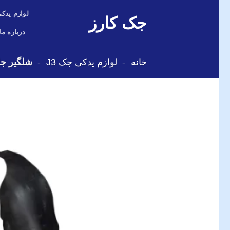
Skip
لوازم یدکی
جک کارز
to
content
درباره ما
خانه
-
لوازم یدکی جک J3
-
شلگیر جلو جک J3