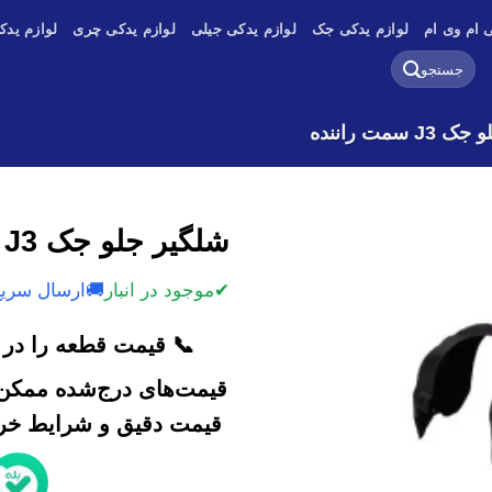
 ام وی ام
لوازم یدکی جک
لوازم یدکی جیلی
لوازم یدکی چری
لوازم یدک
جستجو
برای:
 سمت راننده
شلگیر جلو جک J3 سمت راننده
✔
موجود در انبار
🚚
ارسال سریع
📞 قیمت قطعه را در ک
قیمت‌های درج‌شده ممکن 
قیمت دقیق و شرایط خرید