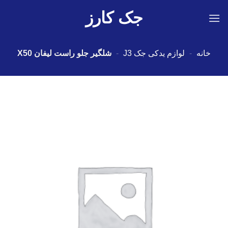
Ski
جک کارز
t
conten
خانه
-
لوازم یدکی جک J3
-
شلگیر جلو راست لیفان X50