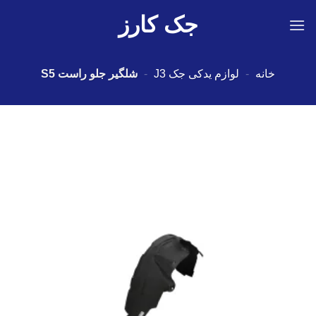
Ski
جک کارز
t
conten
خانه
-
لوازم یدکی جک J3
-
شلگیر جلو راست S5