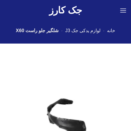
Ski
جک کارز
t
conten
خانه
-
لوازم یدکی جک J3
-
شلگیر جلو راست X60