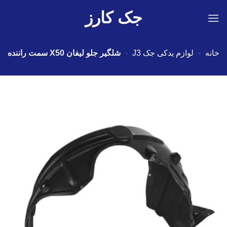
Ski
جک کارز
t
conten
خانه
-
لوازم یدکی جک J3
-
شلگیر جلو لیفان X50 سمت راننده